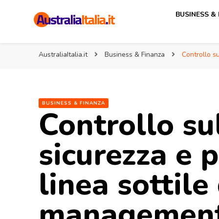
BUSINESS &
AustraliaItalia.it
Associazione Italia Australia
AustraliaItalia.it
Business & Finanza
Controllo su
BUSINESS & FINANZA
Controllo sul
sicurezza e p
linea sottile
managemen