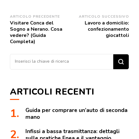
Navigazione
ARTICOLO PRECEDENTE
ARTICOLO SUCCESSIVO
Visitare Conca del
Lavoro a domicilio:
articoli
Sogno a Nerano. Cosa
confezionamento
vedere? (Guida
giocattoli
Completa)
Cerchi
qualcosa?
ARTICOLI RECENTI
Guida per comprare un’auto di seconda
mano
Infissi a bassa trasmittanza: dettagli
sulle pratiche Enea e il vantaggio