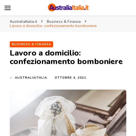
AustraliaItalia.it
Associazione Italia Australia
AustraliaItalia.it
Business & Finanza
Lavoro a domicilio: confezionamento bomboniere
BUSINESS & FINANZA
Lavoro a domicilio:
confezionamento bomboniere
di
AUSTRALIAITALIA
OTTOBRE 4, 2021