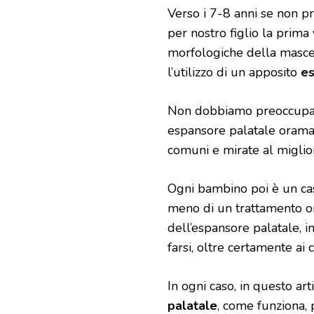
Verso i 7-8 anni se non pri
per nostro figlio la prima
morfologiche della mascel
l’utilizzo di un apposito
es
Non dobbiamo preoccuparc
espansore palatale oramai 
comuni e mirate al miglior
Ogni bambino poi è un caso
meno di un trattamento or
dell’espansore palatale, i
farsi, oltre certamente ai c
In ogni caso, in questo ar
palatale
, come funziona,