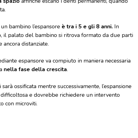
a spazio
affinché escano i denti permanenti, quando
ta.
a un bambino l’espansore
è tra i 5 e gli 8 anni.
In
 il palato del bambino si ritrova formato da due parti
 ancora distanziate.
ediante espansore va compiuto in maniera necessaria
a
nella fase della crescita
.
i sarà ossificata mentre successivamente, l’espansione
difficoltosa e dovrebbe richiedere un intervento
o con microviti.