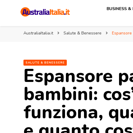
BUSINESS &
AustraliaItalia.it
Associazione Italia Australia
AustraliaItalia.it
Salute & Benessere
Espansore 
SALUTE & BENESSERE
Espansore p
bambini: cos
funziona, q
e quanto cos