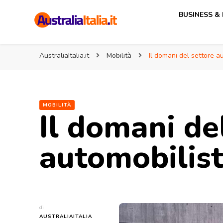
BUSINESS &
AustraliaItalia.it
Associazione Italia Australia
AustraliaItalia.it
Mobilità
Il domani del settore a
MOBILITÀ
Il domani de
automobilist
di
AUSTRALIAITALIA