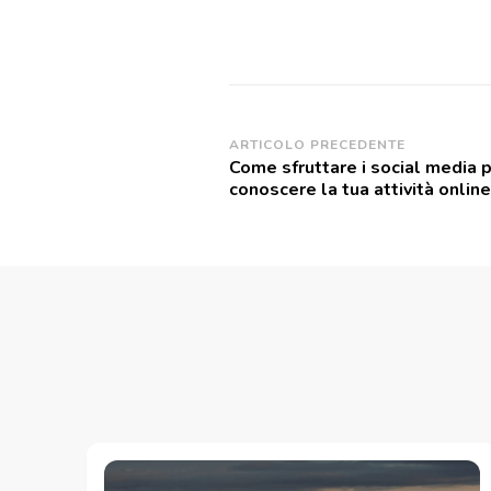
Navigazione
ARTICOLO PRECEDENTE
Come sfruttare i social media p
articoli
conoscere la tua attività onlin