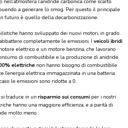
o nell’atmosfera l’anidride carbonica come scarto
buendo a generare lo smog. Per questo il principale
in futuro è quello della decarbonizzazione.
listiche hanno sviluppato dei nuovi motori, in grado
i abbattere completamente le emissioni. I
veicoli ibridi
motore elettrico e un motore benzina, che lavorano
consumo di combustibile e la produzione di anidride
00% elettriche
non hanno bisogno di combustibile
e l’energia elettrica immagazzinata in una batteria
o caso le emissioni sono ridotte a 0.
 si traduce in un
risparmio sui consumi
per i nostri
riche hanno una maggiore efficienza, e a parità di
ende molto meno.