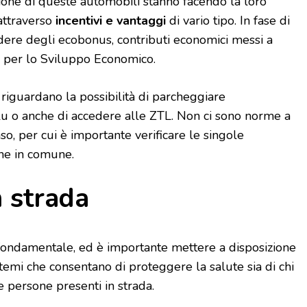
one di queste automobili stanno facendo la loro
 attraverso
incentivi e vantaggi
di vario tipo. In fase di
edere degli ecobonus, contributi economici messi a
o per lo Sviluppo Economico.
i riguardano la possibilità di parcheggiare
lu o anche di accedere alle ZTL. Non ci sono norme a
nso, per cui è importante verificare le singole
ne in comune.
n strada
 fondamentale, ed è importante mettere a disposizione
stemi che consentano di proteggere la salute sia di chi
re persone presenti in strada.