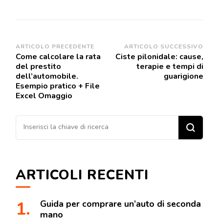
Navigazione
ARTICOLO PRECEDENTE
ARTICOLO SUCCESSIVO
Come calcolare la rata
Ciste pilonidale: cause,
articoli
del prestito
terapie e tempi di
dell’automobile.
guarigione
Esempio pratico + File
Excel Omaggio
Cerchi
qualcosa?
ARTICOLI RECENTI
Guida per comprare un’auto di seconda
mano