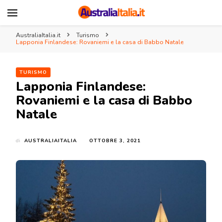
AustraliaItalia.it
Associazione Italia Australia
AustraliaItalia.it
Turismo
Lapponia Finlandese: Rovaniemi e la casa di Babbo Natale
TURISMO
Lapponia Finlandese:
Rovaniemi e la casa di Babbo
Natale
di
AUSTRALIAITALIA
OTTOBRE 3, 2021